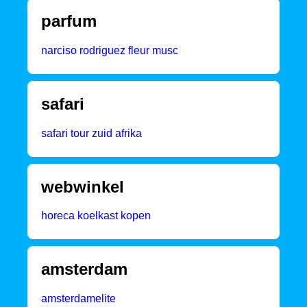
parfum
narciso rodriguez fleur musc
safari
safari tour zuid afrika
webwinkel
horeca koelkast kopen
amsterdam
amsterdamelite