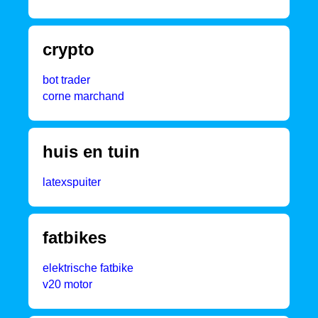
crypto
bot trader
corne marchand
huis en tuin
latexspuiter
fatbikes
elektrische fatbike
v20 motor