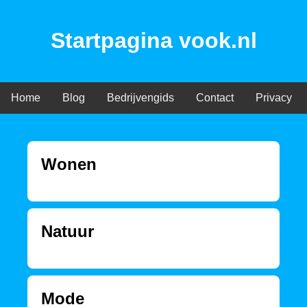
Startpagina vook.nl
Home
Blog
Bedrijvengids
Contact
Privacy
Wonen
Natuur
Mode